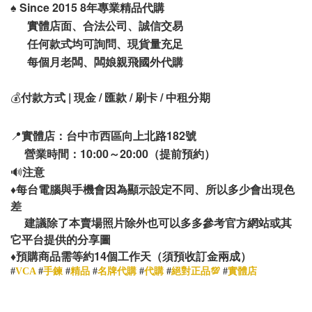
♠️
Since 2015 8年專業精品代購
實體店面、合法公司、誠信交易
任何款式均可詢問、現貨量充足
每個月老闆、闆娘親飛國外代購
💰
付款方式 | 現金 / 匯款 / 刷卡 / 中租分期
📍
實體店：台中市西區向上北路182號
營業時間：10:00～20:00（提前預約）
🔊
注意
♦️
每台電腦與手機會因為顯示設定不同、所以多少會出現色
差
建議除了本賣場照片除外也可以多多參考官方網站或其
它平台提供的分享圖
14
♦️
預購商品需等約
個工作天（須預收訂金兩成）
#
VCA
#
手鍊
#
精品
#
名牌代購
#
代購
#
絕對正品💯
#
實體店