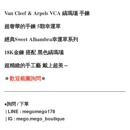
Van Cleef & Arpels VCA 縞瑪瑙 手鍊
超奢華的手鍊 5顆幸運草
經典Sweet Alhambra幸運草系列
18K金鍊 搭配 黑色縞瑪瑙
超精緻的手工藝 戴上超美～
🔅
歡迎截圖詢問
🔅
♦️
詢問 / 下單
| LINE : megomego178
| IG : mego.mego_boutique