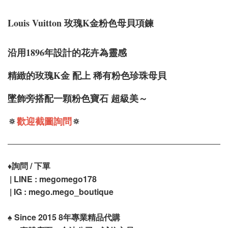
Louis Vuitton 玫瑰K金粉色母貝項鍊
沿用1896年設計的花卉為靈感
精緻的玫瑰K金 配上 稀有粉色珍珠母貝
墜飾旁搭配一顆粉色寶石 超級美～
🔅
歡迎截圖詢問
🔅
♦️
詢問 / 下單
| LINE : megomego178
| IG : mego.mego_boutique
♠️
Since 2015 8年專業精品代購