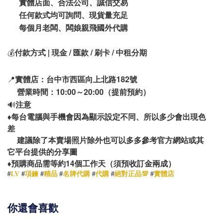
實體店面、合法公司、誠信交易
任何款式均可詢問、現貨量充足
每個月老闆、闆娘親飛國外代購
💰
付款方式 | 現金 / 匯款 / 刷卡 / 中租分期
📍
實體店：台中市西區向上北路182號
營業時間：10:00～20:00（提前預約）
🔊
注意
♦️
每台電腦與手機會因為顯示設定不同、所以多少會出現色
差
建議除了本賣場照片除外也可以多多參考官方網站或其
它平台提供的分享圖
14
♦️
預購商品需等約
個工作天（須預收訂金兩成）
#
LV
#
項鍊
#
精品
#
名牌代購
#
代購
#
絕對正品💯
#
實體店
你還會喜歡