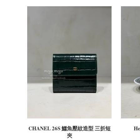
CHANEL 26S 鱷魚壓紋造型 三折短
H
夾