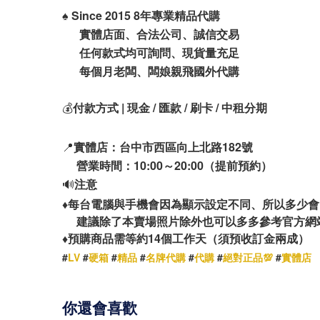
♠️
Since 2015 8年專業精品代購
實體店面、合法公司、誠信交易
任何款式均可詢問、現貨量充足
每個月老闆、闆娘親飛國外代購
💰
付款方式 | 現金 / 匯款 / 刷卡 / 中租分期
📍
實體店：台中市西區向上北路182號
營業時間：10:00～20:00（提前預約）
🔊
注意
♦️
每台電腦與手機會因為顯示設定不同、所以多少會
建議除了本賣場照片除外也可以多多參考官方網
14
♦️
預購商品需等約
個工作天（須預收訂金兩成）
#
LV
#
硬箱
#
精品
#
名牌代購
#
代購
#
絕對正品💯
#
實體店
你還會喜歡