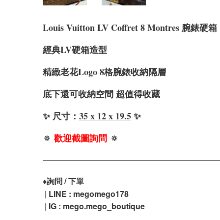
Louis Vuitton LV Coffret 8 Montres 腕錶硬箱
經典LV硬箱造型
精緻老花Logo 8格腕錶收納隔層
底下還可收納空間 超值得收藏
✨ 尺寸：
35 x 12 x 19.5
✨
🔅
歡迎截圖詢問
🔅
♦️
詢問 / 下單
| LINE : megomego178
| IG : mego.mego_boutique