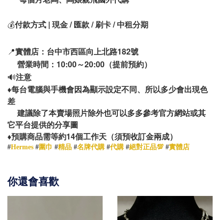
💰
付款方式 | 現金 / 匯款 / 刷卡 / 中租分期
📍
實體店：台中市西區向上北路182號
營業時間：10:00～20:00（提前預約）
🔊
注意
♦️
每台電腦與手機會因為顯示設定不同、所以多少會出現色
差
建議除了本賣場照片除外也可以多多參考官方網站或其
它平台提供的分享圖
14
♦️
預購商品需等約
個工作天（須預收訂金兩成）
#
Hermes
#
圍巾
#
精品
#
名牌代購
#
代購
#
絕對正品💯
#
實體店
你還會喜歡