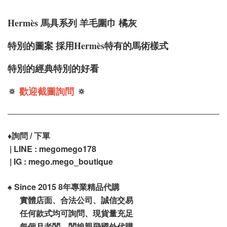
Hermè
s 馬具系列 羊毛圍巾 橘灰
特別的圖案 採用Hermès特有的馬術樣式
特別的經典特別的好看
🔅
歡迎截圖詢問
🔅
♦️
詢問 / 下單
| LINE : megomego178
| IG : mego.mego_boutique
♠️
Since 2015 8年專業精品代購
實體店面、合法公司、誠信交易
任何款式均可詢問、現貨量充足
每個月老闆、闆娘親飛國外代購