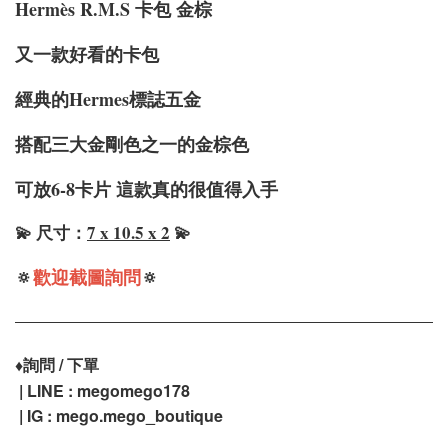
Hermè
s R.M.S 卡包 金棕
又一款好看的卡包
經典的Hermes標誌五金
搭配三大金剛色之一的金棕色
可放6-8卡片 這款真的很值得入手
💫 尺寸：
7 x 10.5 x 2
💫
🔅
歡迎截圖詢問
🔅
♦️
詢問 / 下單
| LINE : megomego178
| IG : mego.mego_boutique