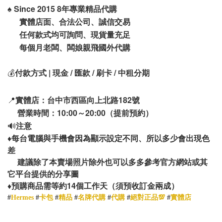
♠️
Since 2015 8年專業精品代購
實體店面、合法公司、誠信交易
任何款式均可詢問、現貨量充足
每個月老闆、闆娘親飛國外代購
💰
付款方式 | 現金 / 匯款 / 刷卡 / 中租分期
📍
實體店：台中市西區向上北路182號
營業時間：10:00～20:00（提前預約）
🔊
注意
♦️
每台電腦與手機會因為顯示設定不同、所以多少會出現色
差
建議除了本賣場照片除外也可以多多參考官方網站或其
它平台提供的分享圖
14
♦️
預購商品需等約
個工作天（須預收訂金兩成）
#
Hermes
#
卡包
#
精品
#
名牌代購
#
代購
#
絕對正品💯
#
實體店