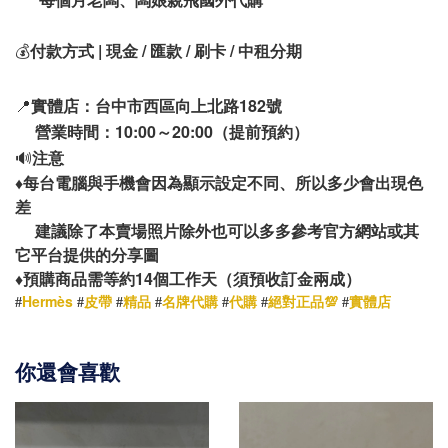
💰
付款方式 | 現金 / 匯款 / 刷卡 / 中租分期
📍
實體店：台中市西區向上北路182號
營業時間：10:00～20:00（提前預約）
🔊
注意
♦️
每台電腦與手機會因為顯示設定不同、所以多少會出現色
差
建議除了本賣場照片除外也可以多多參考官方網站或其
它平台提供的分享圖
14
♦️
預購商品需等約
個工作天（須預收訂金兩成）
Hermès
#
#
皮帶
#
精品
#
名牌代購
#
代購
#
絕對正品💯
#
實體店
你還會喜歡