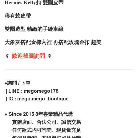
Hermès Kelly扣 雙圈皮帶
稀有款皮帶
雙圈造型 精緻的手縫車線
大象灰搭配金棕內裡 再搭配玫瑰金扣 超美
🔅
歡迎截圖詢問
🔅
♦️
詢問 / 下單
| LINE : megomego178
| IG : mego.mego_boutique
♠️
Since 2015 8年專業精品代購
實體店面、合法公司、誠信交易
任何款式均可詢問、現貨量充足
每個月老闆、闆娘親飛國外代購