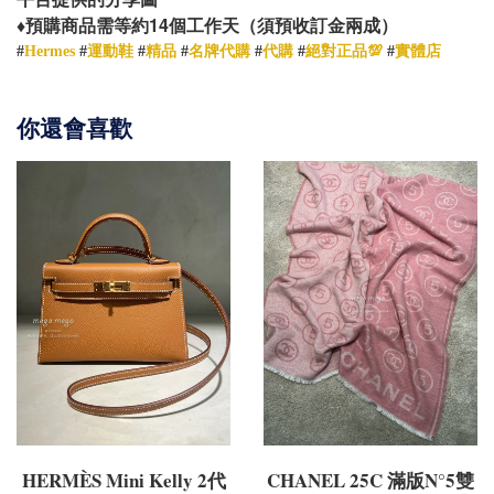
14
♦️
預購商品需等約
個工作天（須預收訂金兩成）
#
Hermes
#
運動鞋
#
精品
#
名牌代購
#
代購
#
絕對正品💯
#
實體店
你還會喜歡
HERMÈS Mini Kelly 2代
CHANEL 25C 滿版N°5雙