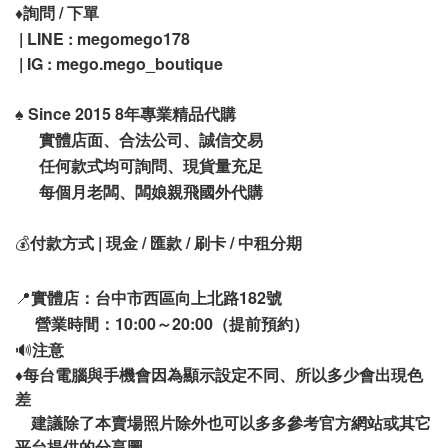
♦️
詢問 / 下單
| LINE : megomego178
| IG : mego.mego_boutique
♠️
Since 2015 8年專業精品代購
實體店面、合法公司、誠信交易
任何款式均可詢問、現貨量充足
每個月老闆、闆娘親飛國外代購
💰
付款方式 | 現金 / 匯款 / 刷卡 / 中租分期
📍
實體店：台中市西區向上北路182號
營業時間：10:00～20:00（提前預約）
🔊
注意
♦️
每台電腦與手機會因為顯示設定不同、所以多少會出現色
差
建議除了本賣場照片除外也可以多多參考官方網站或其它
平台提供的分享圖