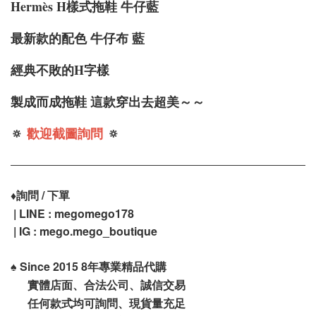
Hermès H樣式拖鞋 牛仔藍
最新款的配色 牛仔布 藍
經典不敗的H字樣
製成而成拖鞋 這款穿出去超美～～
🔅
歡迎截圖詢問
🔅
♦️
詢問 / 下單
| LINE : megomego178
| IG : mego.mego_boutique
♠️
Since 2015 8年專業精品代購
實體店面、合法公司、誠信交易
任何款式均可詢問、現貨量充足