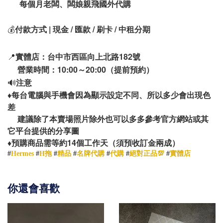
每個月老闆、闆娘親飛國外代購
💰
付款方式 | 現金 / 匯款 / 刷卡 / 中租分期
📍
實體店：台中市西區向上北路182號
營業時間：10:00～20:00（提前預約）
🔊
注意
♦️
每台電腦與手機會因為顯示設定不同、所以多少會出現色
差
建議除了本賣場照片除外也可以多多參考官方網站或其
它平台提供的分享圖
14
♦️
預購商品需等約
個工作天（須預收訂金兩成）
#
Hermes
#
H拖
#
精品
#
名牌代購
#
代購
#
絕對正品💯
#
實體店
你還會喜歡