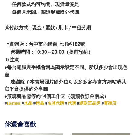
任何款式均可詢問、現貨量充足
每個月老闆、闆娘親飛國外代購
💰
付款方式 | 現金 / 匯款 / 刷卡 / 中租分期
📍
實體店：台中市西區向上北路182號
營業時間：10:00～20:00（提前預約）
🔊
注意
♦️
每台電腦與手機會因為顯示設定不同、所以多少會出現色
差
建議除了本賣場照片除外也可以多多參考官方網站或其
它平台提供的分享圖
14
♦️
預購商品需等約
個工作天（須預收訂金兩成）
#
Hermes
#
水晶
#
精品
#
名牌代購
#
代購
#
絕對正品💯
#
實體店
你還會喜歡