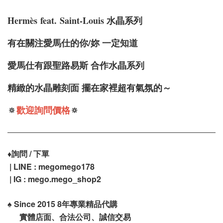
Hermè
s
feat.
Saint-Louis 水晶系列
有在關注愛馬仕的你/妳 一定知道
愛馬仕有跟聖路易斯 合作水晶系列
精緻的水晶雕刻面 擺在家裡超有氣氛的～
🔅
歡迎詢問價格
🔅
♦️
詢問 / 下單
| LINE : megomego178
| IG : mego.mego_shop2
♠️
Since 2015 8年專業精品代購
實體店面、合法公司、誠信交易