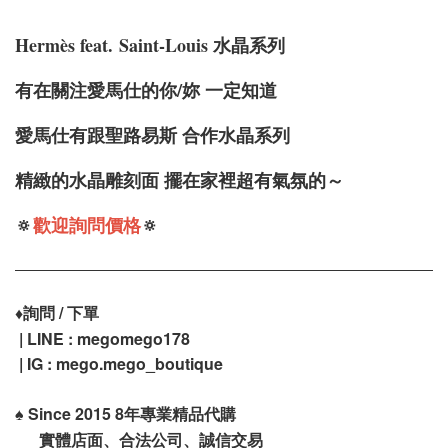
Hermè
s
feat.
Saint-Louis 水晶系列
有在關注愛馬仕的你/妳 一定知道
愛馬仕有跟聖路易斯 合作水晶系列
精緻的水晶雕刻面 擺在家裡超有氣氛的～
🔅
歡迎詢問價格
🔅
♦️
詢問 / 下單
| LINE : megomego178
| IG : mego.mego_boutique
♠️
Since 2015 8年專業精品代購
實體店面、合法公司、誠信交易