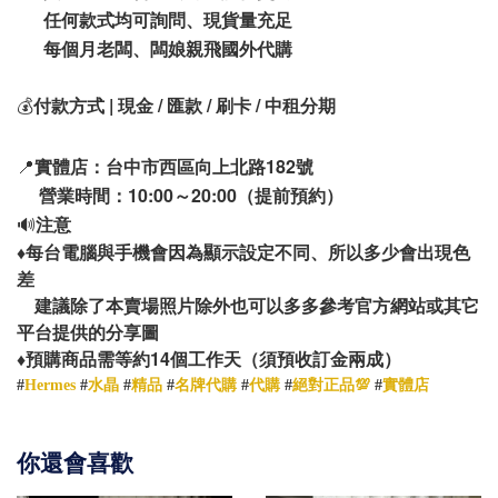
任何款式均可詢問、現貨量充足
每個月老闆、闆娘親飛國外代購
💰
付款方式 | 現金 / 匯款 / 刷卡 / 中租分期
📍
實體店：台中市西區向上北路182號
營業時間：10:00～20:00（提前預約）
🔊
注意
♦️
每台電腦與手機會因為顯示設定不同、所以多少會出現色
差
建議除了本賣場照片除外也可以多多參考官方網站或其它
平台提供的分享圖
14
♦️
預購商品需等約
個工作天（須預收訂金兩成）
#
Hermes
#
水晶
#
精品
#
名牌代購
#
代購
#
絕對正品💯
#
實體店
你還會喜歡