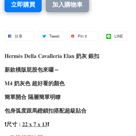
立即購買
加入購物車
分享
Tweet
Pin it
LINE
Hermè
s Della Cavalleria Elan 奶灰 銀扣
新款橫版屁股包來囉～
M4 奶灰色 超好看的顏色
簡單開合 隔層簡單明瞭
包身弧度跟馬鐙鎖扣搭配超級貼合
❗️尺寸 :
22 x 7 x 13
❗️