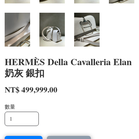
HERMÈS Della Cavalleria Elan
奶灰 銀扣
NT$ 499,999.00
數量