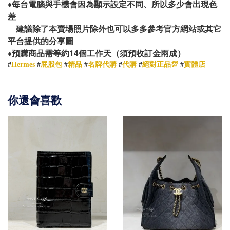
♦️
每台電腦與手機會因為顯示設定不同、所以多少會出現色
差
建議除了本賣場照片除外也可以多多參考官方網站或其它
平台提供的分享圖
14
♦️
預購商品需等約
個工作天（須預收訂金兩成）
#
Hermes
#
屁股包
#
精品
#
名牌代購
#
代購
#
絕對正品💯
#
實體店
你還會喜歡