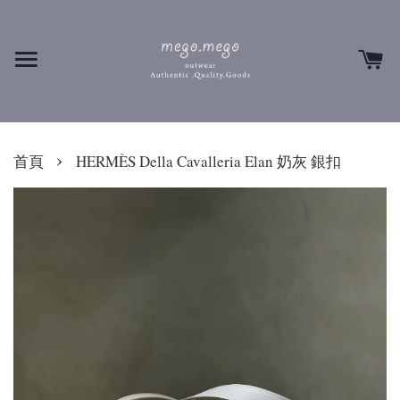
›
首頁
HERMÈS Della Cavalleria Elan 奶灰 銀扣