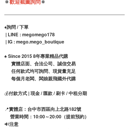
🔅
歡迎截圖詢問
🔅
♦️
詢問 / 下單
| LINE : megomego178
| IG : mego.mego_boutique
♠️
Since 2015 8年專業精品代購
實體店面、合法公司、誠信交易
任何款式均可詢問、現貨量充足
每個月老闆、闆娘親飛國外代購
💰
付款方式 | 現金 / 匯款 / 刷卡 / 中租分期
📍
實體店：台中市西區向上北路182號
營業時間：10:00～20:00（提前預約）
🔊
注意