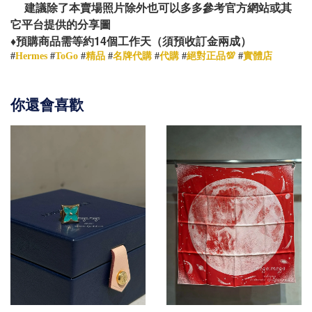
建議除了本賣場照片除外也可以多多參考官方網站或其
它平台提供的分享圖
14
♦️
預購商品需等約
個工作天（須預收訂金兩成）
#
Hermes
#
ToGo
#
精品
#
名牌代購
#
代購
#
絕對正品💯
#
實體店
你還會喜歡