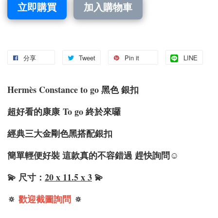
立即購買
加入購物車
分享
Tweet
Pin it
LINE
Hermè
s
Constance
to go 黑色 銀扣
超好看的康康
To go 終於來囉
經典三大金剛色黑搭配銀扣
簡單輕便好裝 這款真的不容錯過 趕快詢問☺️
💫 尺寸：
20 x 11.5 x 3
💫
🔅
歡迎截圖詢問
🔅