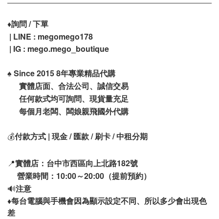
♦️
詢問 / 下單
| LINE : megomego178
| IG : mego.mego_boutique
♠️
Since 2015 8年專業精品代購
實體店面、合法公司、誠信交易
任何款式均可詢問、現貨量充足
每個月老闆、闆娘親飛國外代購
💰
付款方式 | 現金 / 匯款 / 刷卡 / 中租分期
📍
實體店：台中市西區向上北路182號
營業時間：10:00～20:00（提前預約）
🔊
注意
♦️
每台電腦與手機會因為顯示設定不同、所以多少會出現色
差