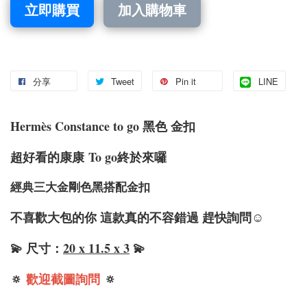
立即購買
加入購物車
分享
Tweet
Pin it
LINE
Hermè
s
Constance
to go 黑色 金扣
超好看的康康
To go終於來囉
經典三大金剛色黑搭配金扣
不喜歡大包的你 這款真的不容錯過 趕快詢問☺️
💫 尺寸：
20 x 11.5 x 3
💫
🔅
歡迎截圖詢問
🔅