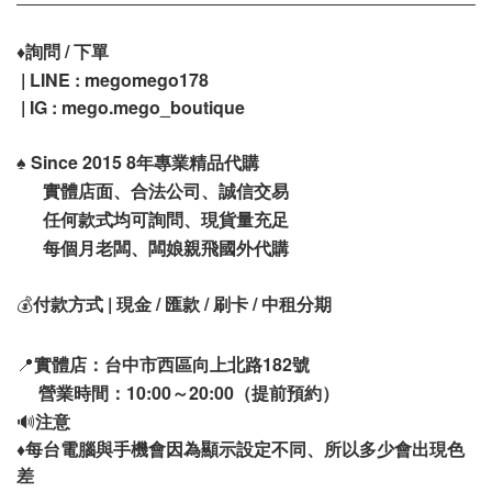
♦️
詢問 / 下單
| LINE : megomego178
| IG : mego.mego_boutique
♠️
Since 2015 8年專業精品代購
實體店面、合法公司、誠信交易
任何款式均可詢問、現貨量充足
每個月老闆、闆娘親飛國外代購
💰
付款方式 | 現金 / 匯款 / 刷卡 / 中租分期
📍
實體店：台中市西區向上北路182號
營業時間：10:00～20:00（提前預約）
🔊
注意
♦️
每台電腦與手機會因為顯示設定不同、所以多少會出現色
差