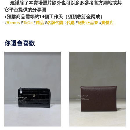
建議除了本賣場照片除外也可以多多參考官方網站或其
它平台提供的分享圖
14
♦️
預購商品需等約
個工作天（須預收訂金兩成）
#
Hermes
#
ToGo
#
精品
#
名牌代購
#
代購
#
絕對正品💯
#
實體店
你還會喜歡