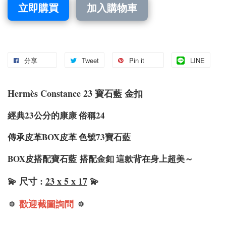
立即購買
加入購物車
分享
Tweet
Pin it
LINE
Hermè
s Constance 23 寶石藍 金扣
經典23公分的康康 俗稱24
傳承皮革BOX皮革 色號73寶石藍
BOX皮搭配寶石藍
搭配金釦 這款背在身上超美～
💫 尺寸 :
23 x 5 x 17
💫
🔅
歡迎截圖詢問
🔅