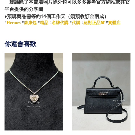
建議除了本賣場照片除外也可以多多參考官方網站或其它
平台提供的分享圖
14
♦️
預購商品需等約
個工作天（須預收訂金兩成）
#
Hermes
#
康康包
#
精品
#
名牌代購
#
代購
#
絕對正品💯
#
實體店
你還會喜歡