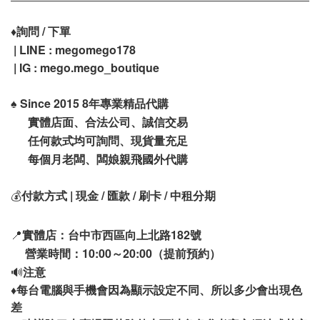
♦️
詢問 / 下單
| LINE : megomego178
| IG : mego.mego_boutique
♠️
Since 2015 8年專業精品代購
實體店面、合法公司、誠信交易
任何款式均可詢問、現貨量充足
每個月老闆、闆娘親飛國外代購
💰
付款方式 | 現金 / 匯款 / 刷卡 / 中租分期
📍
實體店：台中市西區向上北路182號
營業時間：10:00～20:00（提前預約）
🔊
注意
♦️
每台電腦與手機會因為顯示設定不同、所以多少會出現色
差