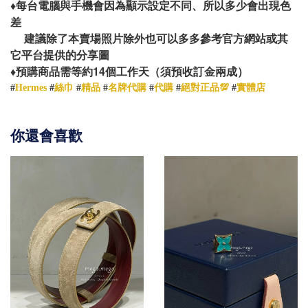
♦️
每台電腦與手機會因為顯示設定不同、所以多少會出現色
差
建議除了本賣場照片除外也可以多多參考官方網站或其
它平台提供的分享圖
14
♦️
預購商品需等約
個工作天（須預收訂金兩成）
#
Hermes
#
絲巾
#
精品
#
名牌代購
#
代購
#
絕對正品💯
#
實體店
你還會喜歡