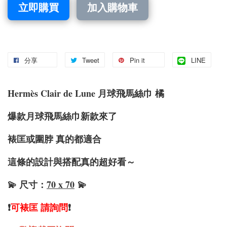
立即購買
加入購物車
分享
Tweet
Pin it
LINE
Hermès Clair de Lune 月球飛馬絲巾 橘
爆款月球飛馬絲巾新款來了
裱匡或圍脖 真的都適合
這條的設計與搭配真的超好看～
💫 尺寸：
70 x 70
💫
❗️
可裱匡 請詢問
❗️