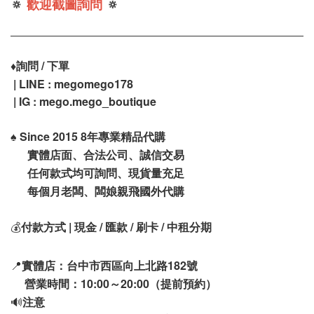
🔅
歡迎截圖詢問
🔅
♦️
詢問 / 下單
| LINE : megomego178
| IG : mego.mego_boutique
♠️
Since 2015 8年專業精品代購
實體店面、合法公司、誠信交易
任何款式均可詢問、現貨量充足
每個月老闆、闆娘親飛國外代購
💰
付款方式 | 現金 / 匯款 / 刷卡 / 中租分期
📍
實體店：台中市西區向上北路182號
營業時間：10:00～20:00（提前預約）
🔊
注意