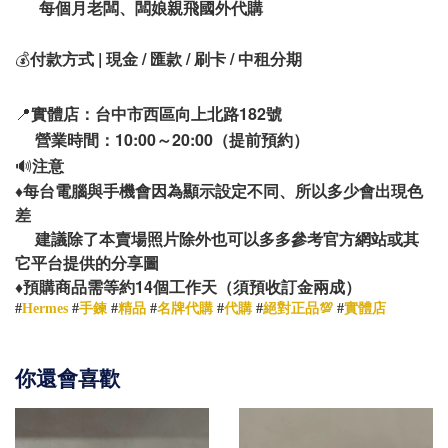
每個月老闆、闆娘親飛國外代購
💰
付款方式 | 現金 / 匯款 / 刷卡 / 中租分期
📍
實體店：台中市西區向上北路182號
營業時間：10:00～20:00（提前預約）
🔊
注意
♦️
每台電腦與手機會因為顯示設定不同、所以多少會出現色
差
建議除了本賣場照片除外也可以多多參考官方網站或其
它平台提供的分享圖
14
♦️
預購商品需等約
個工作天（須預收訂金兩成）
#
Hermes
#
手鍊
#
精品
#
名牌代購
#
代購
#
絕對正品💯
#
實體店
你還會喜歡