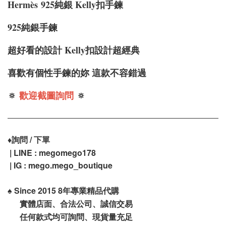
Hermès
925純銀 Kelly扣手鍊
925純銀手鍊
超好看的設計 Kelly扣設計超經典
喜歡有個性手鍊的妳 這款不容錯過
🔅
歡迎截圖詢問
🔅
♦️
詢問 / 下單
| LINE : megomego178
| IG : mego.mego_boutique
♠️
Since 2015 8年專業精品代購
實體店面、合法公司、誠信交易
任何款式均可詢問、現貨量充足