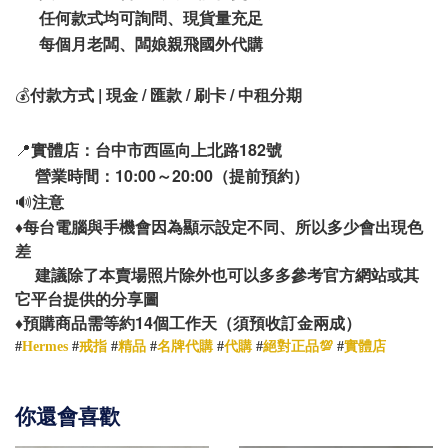
任何款式均可詢問、現貨量充足
每個月老闆、闆娘親飛國外代購
💰
付款方式 | 現金 / 匯款 / 刷卡 / 中租分期
📍
實體店：台中市西區向上北路182號
營業時間：10:00～20:00（提前預約）
🔊
注意
♦️
每台電腦與手機會因為顯示設定不同、所以多少會出現色
差
建議除了本賣場照片除外也可以多多參考官方網站或其
它平台提供的分享圖
14
♦️
預購商品需等約
個工作天（須預收訂金兩成）
#
Hermes
#
戒指
#
精品
#
名牌代購
#
代購
#
絕對正品💯
#
實體店
你還會喜歡