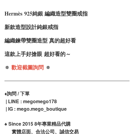
Hermès
925純銀 編織造型雙圈戒指
新款造型設計純銀戒指
編織鍊帶雙圈造型 真的超好看
這款上手好搶眼
超好看的～
🔅
歡迎截圖詢問
🔅
♦️
詢問 / 下單
| LINE : megomego178
| IG :
mego.mego_boutique
♠️
Since 2015 8年專業精品代購
實體店面、合法公司、誠信交易