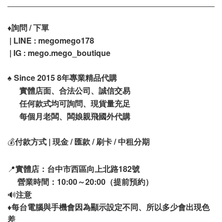
♦️
詢問 / 下單
| LINE : megomego178
| IG : mego.mego_boutique
♠️
Since 2015 8年專業精品代購
實體店面、合法公司、誠信交易
任何款式均可詢問、現貨量充足
每個月老闆、闆娘親飛國外代購
💰
付款方式 | 現金 / 匯款 / 刷卡 / 中租分期
📍
實體店：台中市西區向上北路182號
營業時間：10:00～20:00（提前預約）
🔊
注意
♦️
每台電腦與手機會因為顯示設定不同、所以多少會出現色
差