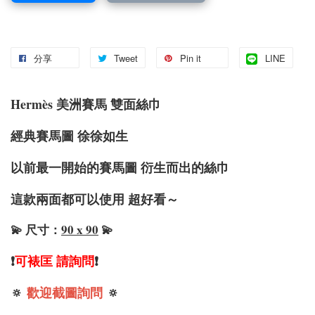
分享
Tweet
Pin it
LINE
Hermès 美洲賽馬 雙面絲巾
經典賽馬圖 徐徐如生
以前最一開始的賽馬圖 衍生而出的絲巾
這款兩面都可以使用 超好看～
💫 尺寸：
90 x 90
💫
❗️
可裱匡 請詢問
❗️
🔅
歡迎截圖詢問
🔅