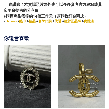
建議除了本賣場照片除外也可以多多參考官方網站或其
它平台提供的分享圖
14
♦️
預購商品需等約
個工作天（須預收訂金兩成）
#
Hermes
#
絲巾
#
精品
#
名牌代購
#
代購
#
絕對正品💯
#
實體店
你還會喜歡