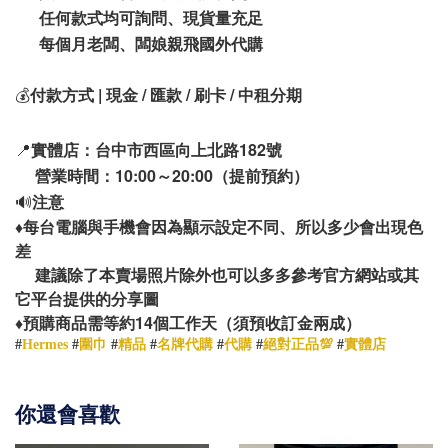
任何款式均可詢問、現貨量充足
每個月老闆、闆娘親飛國外代購
💰
付款方式 | 現金 / 匯款 / 刷卡 / 中租分期
📍
實體店：台中市西區向上北路182號
營業時間：10:00～20:00（提前預約）
🔊
注意
♦️
每台電腦與手機會因為顯示設定不同、所以多少會出現色
差
建議除了本賣場照片除外也可以多多參考官方網站或其
它平台提供的分享圖
14
♦️
預購商品需等約
個工作天（須預收訂金兩成）
#
Hermes
#
圍巾
#
精品
#
名牌代購
#
代購
#
絕對正品💯
#
實體店
你還會喜歡