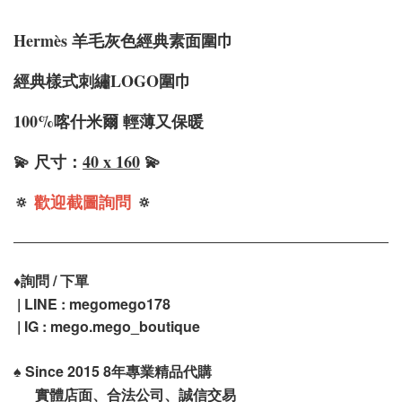
Hermè
s 羊毛灰色經典素面圍巾
經典樣式刺繡LOGO圍巾
100%喀什米爾 輕薄又保暖
💫 尺寸：
40 x 160
💫
🔅
歡迎截圖詢問
🔅
♦️
詢問 / 下單
| LINE : megomego178
| IG : mego.mego_boutique
♠️
Since 2015 8年專業精品代購
實體店面、合法公司、誠信交易