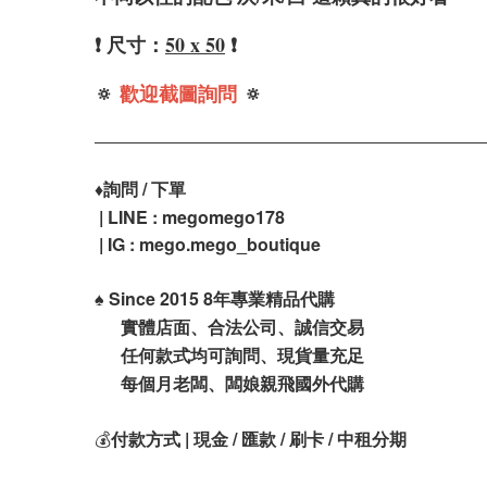
❗️ 尺寸：
50 x 50
❗️
🔅
歡迎截圖詢問
🔅
♦️
詢問 / 下單
| LINE : megomego178
| IG : mego.mego_boutique
♠️
Since 2015 8年專業精品代購
實體店面、合法公司、誠信交易
任何款式均可詢問、現貨量充足
每個月老闆、闆娘親飛國外代購
💰
付款方式 | 現金 / 匯款 / 刷卡 / 中租分期