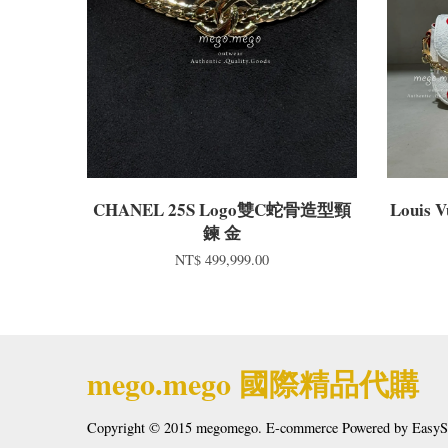
CHANEL 25S Logo雙C蛇骨造型頸
Louis
鍊 金
NT$ 499,999.00
mego.mego 國際精品代購
Copyright © 2015 megomego. E-commerce Powered by
EasyS