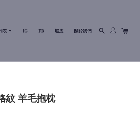
列表
IG
FB
蝦皮
關於我們
色格紋 羊毛抱枕