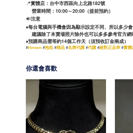
📍
實體店：台中市西區向上北路182號
營業時間：10:00～20:00（提前預約）
🔊
注意
♦️
每台電腦與手機會因為顯示設定不同、所以多少會
建議除了本賣場照片除外也可以多多參考官方網
14
♦️
預購商品需等約
個工作天（須預收訂金兩成）
#
Hermes
#
抱枕
#
精品
#
名牌代購
#
代購
#
絕對正品💯
#
實體
你還會喜歡