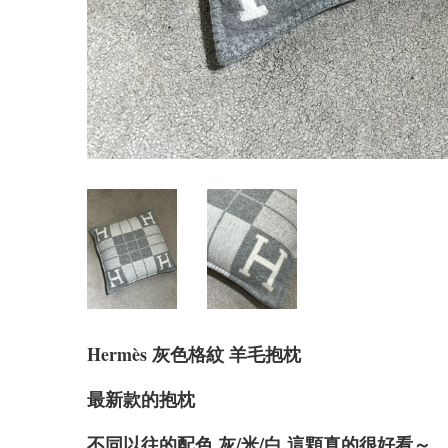
Hermè
s 灰色格紋 羊毛抱枕
最新款的抱枕
不同以往的配色 灰/米/白 這顆真的很好看～