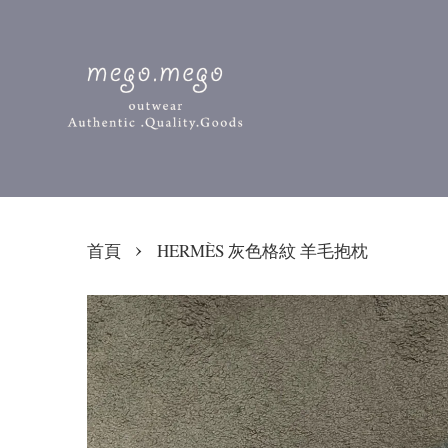
›
首頁
HERMÈS 灰色格紋 羊毛抱枕