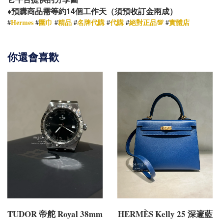
14
♦️
預購商品需等約
個工作天（須預收訂金兩成）
#
Hermes
#
圍巾
#
精品
#
名牌代購
#
代購
#
絕對正品💯
#
實體店
你還會喜歡
TUDOR 帝舵 Royal 38mm
HERMÈS Kelly 25 深邃藍