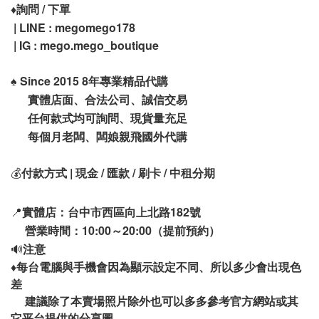
♦️
詢問 / 下單
| LINE : megomego178
| IG : mego.mego_boutique
♠️
Since 2015 8年專業精品代購
實體店面、合法公司、誠信交易
任何款式均可詢問、現貨量充足
每個月老闆、闆娘親飛國外代購
💰
付款方式 | 現金 / 匯款 / 刷卡 / 中租分期
📍
實體店：台中市西區向上北路182號
營業時間：10:00～20:00（提前預約）
🔊
注意
♦️
每台電腦與手機會因為顯示設定不同、所以多少會出現色
差
建議除了本賣場照片除外也可以多多參考官方網站或其
它平台提供的分享圖