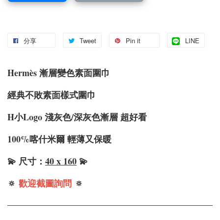
分享
Tweet
Pin it
LINE
Hermè
s 漸層變色素面圍巾
經典不敗素面樣式圍巾
H小Logo 淺灰色/深灰色漸層 超好看
100%喀什米爾 輕薄又保暖
💫 尺寸：
40 x 160
💫
🔅
歡迎截圖詢問
🔅