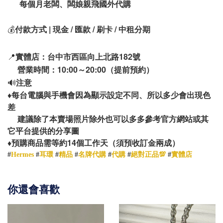
每個月老闆、闆娘親飛國外代購
💰
付款方式 | 現金 / 匯款 / 刷卡 / 中租分期
📍
實體店：台中市西區向上北路182號
營業時間：10:00～20:00（提前預約）
🔊
注意
♦️
每台電腦與手機會因為顯示設定不同、所以多少會出現色
差
建議除了本賣場照片除外也可以多多參考官方網站或其
它平台提供的分享圖
14
♦️
預購商品需等約
個工作天（須預收訂金兩成）
#
Hermes
#
耳環
#
精品
#
名牌代購
#
代購
#
絕對正品💯
#
實體店
你還會喜歡