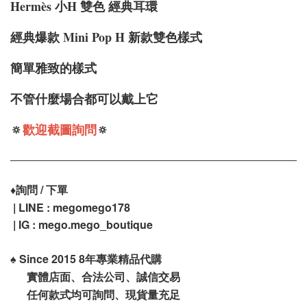
Hermè
s 小H 雙色 經典耳環
經典爆款 Mini Pop H 新款雙色樣式
簡單雅致的樣式
不管什麼場合都可以戴上它
🔅
歡迎截圖詢問
🔅
♦️
詢問 / 下單
| LINE : megomego178
| IG : mego.mego_boutique
♠️
Since 2015 8年專業精品代購
實體店面、合法公司、誠信交易
任何款式均可詢問、現貨量充足