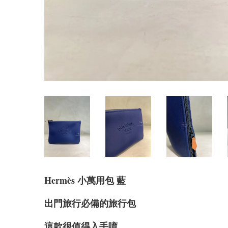
Hermè
s 小萬用包 藍
出門旅行必備的旅行包
這款很值得入手唷