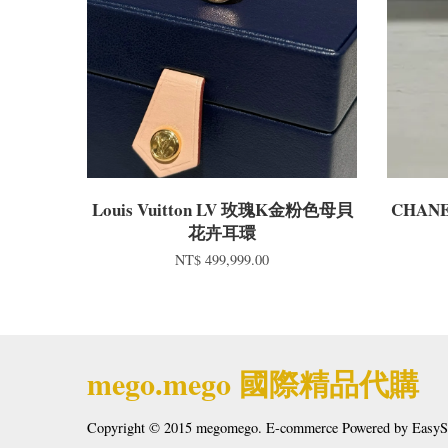
Louis Vuitton LV 玫瑰K金粉色母貝
CHANE
花卉耳環
NT$ 499,999.00
mego.mego 國際精品代購
Copyright © 2015 megomego. E-commerce Powered by
EasyS