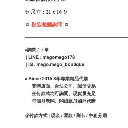
✨ 尺寸：
21 x 16
✨
🔅
歡迎截圖詢問
🔅
♦️
詢問 / 下單
| LINE : megomego178
| IG : mego.mego_boutique
♠️
Since 2015 8年專業精品代購
實體店面、合法公司、誠信交易
任何款式均可詢問、現貨量充足
每個月老闆、闆娘親飛國外代購
💰
付款方式 | 現金 / 匯款 / 刷卡 / 中租分期