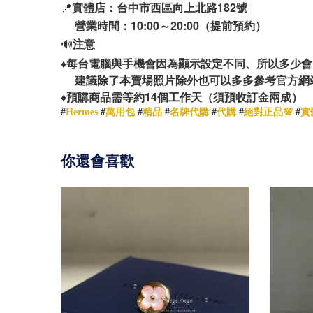
📍
實體店：台中市西區向上北路182號
營業時間：10:00～20:00（提前預約）
🔊
注意
♦️
每台電腦與手機會因為顯示設定不同、所以多少會
建議除了本賣場照片除外也可以多多參考官方網
14
♦️
預購商品需等約
個工作天（須預收訂金兩成）
#
Hermes
#
萬用包
#
精品
#
名牌代購
#
代購
#
絕對正品💯
#
實
你還會喜歡