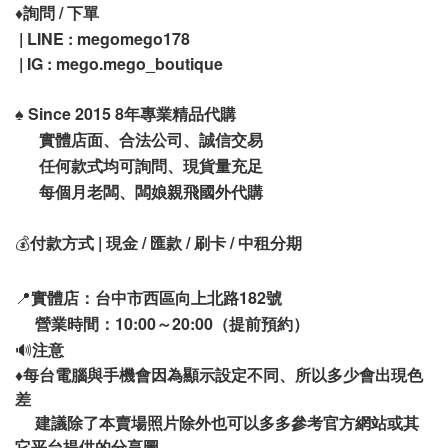
♦️
詢問 / 下單
| LINE : megomego178
| IG : mego.mego_boutique
♠️
Since 2015 8年專業精品代購
實體店面、合法公司、誠信交易
任何款式均可詢問、現貨量充足
每個月老闆、闆娘親飛國外代購
💰
付款方式 | 現金 / 匯款 / 刷卡 / 中租分期
📍
實體店：台中市西區向上北路182號
營業時間：10:00～20:00（提前預約）
🔊
注意
♦️
每台電腦與手機會因為顯示設定不同、所以多少會出現色
差
建議除了本賣場照片除外也可以多多參考官方網站或其
它平台提供的分享圖