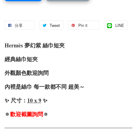
分享
Tweet
Pin it
LINE
Hermès 夢幻紫 絲巾短夾
經典絲巾短夾
外觀顏色歡迎詢問
內裡是絲巾 每一款都不同 超美～
✨ 尺寸：
10 x 9
✨
🔅
歡迎截圖詢問
🔅