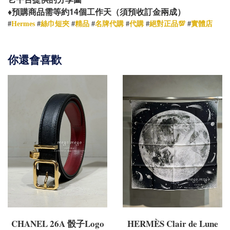
14
♦️
預購商品需等約
個工作天（須預收訂金兩成）
#
Hermes
#
絲巾短夾
#
精品
#
名牌代購
#
代購
#
絕對正品💯
#
實體店
你還會喜歡
CHANEL 26A 骰子Logo
HERMÈS Clair de Lune