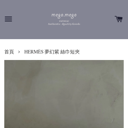
›
首頁
HERMÈS 夢幻紫 絲巾短夾