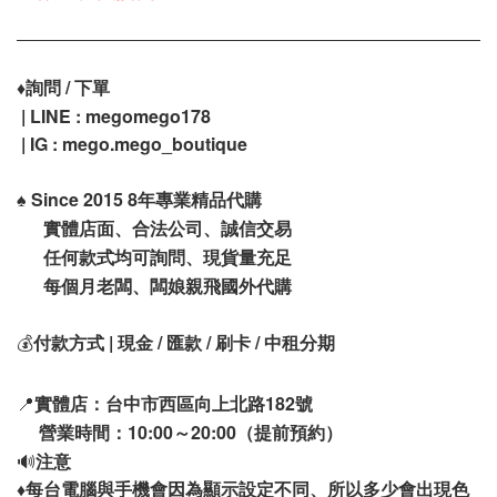
♦️
詢問 / 下單
| LINE : megomego178
| IG : mego.mego_boutique
♠️
Since 2015 8年專業精品代購
實體店面、合法公司、誠信交易
任何款式均可詢問、現貨量充足
每個月老闆、闆娘親飛國外代購
💰
付款方式 | 現金 / 匯款 / 刷卡 / 中租分期
📍
實體店：台中市西區向上北路182號
營業時間：10:00～20:00（提前預約）
🔊
注意
♦️
每台電腦與手機會因為顯示設定不同、所以多少會出現色