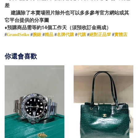
差
建議除了本賣場照片除外也可以多多參考官方網站或其
它平台提供的分享圖
14
♦️
預購商品需等約
個工作天（須預收訂金兩成）
#
GrandSeiko
#
腕錶
#
精品
#
名牌代購
#
代購
#
絕對正品💯
#
實體店
你還會喜歡