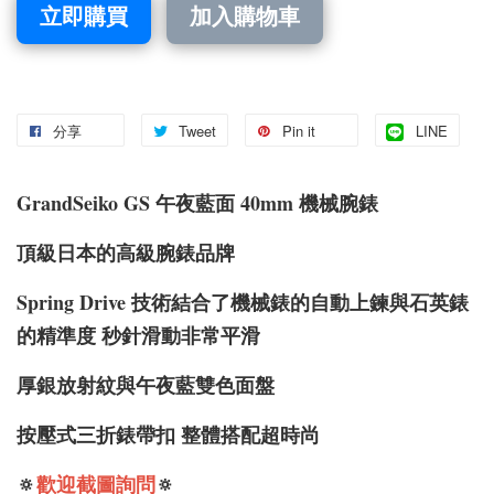
立即購買
加入購物車
分享
Tweet
Pin it
LINE
GrandSeiko GS 午夜藍面 40mm 機械腕錶
頂級日本的高級腕錶品牌
Spring Drive 技術結合了機械錶的自動上鍊與石英錶
的精準度 秒針滑動非常平滑
厚銀放射紋與午夜藍雙色面盤
按壓式三折錶帶扣 整體搭配超時尚
🔅
歡迎截圖詢問
🔅