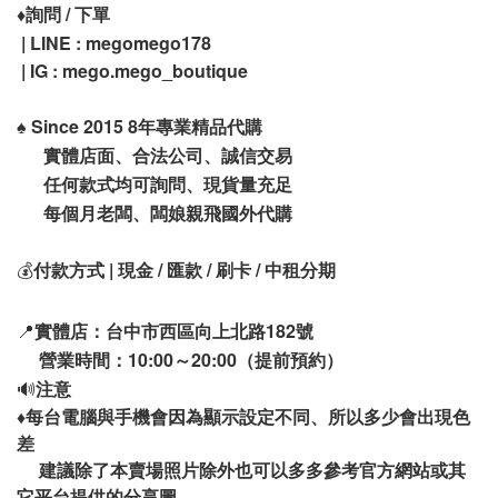
♦️
詢問 / 下單
| LINE : megomego178
| IG : mego.mego_boutique
♠️
Since 2015 8年專業精品代購
實體店面、合法公司、誠信交易
任何款式均可詢問、現貨量充足
每個月老闆、闆娘親飛國外代購
💰
付款方式 | 現金 / 匯款 / 刷卡 / 中租分期
📍
實體店：台中市西區向上北路182號
營業時間：10:00～20:00（提前預約）
🔊
注意
♦️
每台電腦與手機會因為顯示設定不同、所以多少會出現色
差
建議除了本賣場照片除外也可以多多參考官方網站或其
它平台提供的分享圖