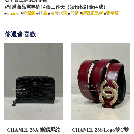
14
♦️
預購商品需等約
個工作天（須預收訂金兩成）
#
Chanel
#
垃圾袋
#
精品
#
名牌代購
#
代購
#
絕對正品💯
#
實體店
你還會喜歡
CHANEL 26A 蜥蜴壓紋
CHANEL 26S Logo雙C雙