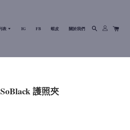
列表
IG
FB
蝦皮
關於我們
 SoBlack 護照夾