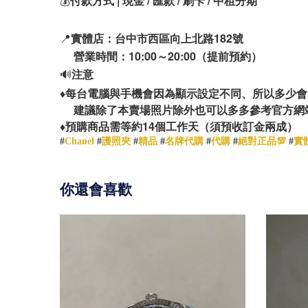
💰
付款方式 | 現金 / 匯款 / 刷卡 / 中租分期
📍
實體店：台中市西區向上北路182號
營業時間：10:00～20:00（提前預約）
🔊
注意
♦️
每台電腦與手機會因為顯示設定不同、所以多少會
建議除了本賣場照片除外也可以多多參考官方網
14
♦️
預購商品需等約
個工作天（須預收訂金兩成）
#
Chanel
#
護照夾
#
精品
#
名牌代購
#
代購
#
絕對正品💯
#
實
你還會喜歡