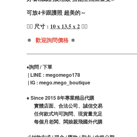
可放4卡跟護照 超美的～
❤️‍🔥 尺寸 :
10 x 13.5 x 2
❤️‍🔥
🔅
歡迎詢問價格
🔅
♦️
詢問 / 下單
| LINE : megomego178
| IG : mego.mego_boutique
♠️
Since 2015 8年專業精品代購
實體店面、合法公司、誠信交易
任何款式均可詢問、現貨量充足
每個月老闆、闆娘親飛國外代購