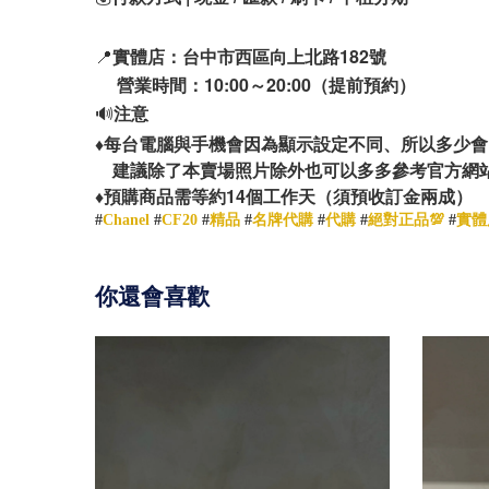
📍
實體店：台中市西區向上北路182號
營業時間：10:00～20:00（提前預約）
🔊
注意
♦️
每台電腦與手機會因為顯示設定不同、所以多少會
建議除了本賣場照片除外也可以多多參考官方網
14
♦️
預購商品需等約
個工作天（須預收訂金兩成）
#
Chanel
#
CF20
#
精品
#
名牌代購
#
代購
#
絕對正品💯
#
實體
你還會喜歡