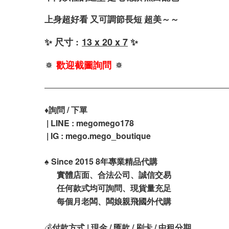
上身超好看 又可調節長短 超美～～
✨ 尺寸 :
13 x 20 x 7
✨
🔅
歡迎截圖詢問
🔅
♦️
詢問 / 下單
| LINE : megomego178
| IG :
mego.mego_boutique
♠️
Since 2015 8年專業精品代購
實體店面、合法公司、誠信交易
任何款式均可詢問、現貨量充足
每個月老闆、闆娘親飛國外代購
💰
付款方式 | 現金 / 匯款 / 刷卡 / 中租分期