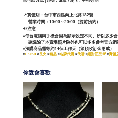
💰
付款方式 | 現金 / 匯款 / 刷卡 / 中租分期
📍
實體店：台中市西區向上北路182號
營業時間：10:00～20:00（提前預約）
🔊
注意
♦️
每台電腦與手機會因為顯示設定不同、所以多少會
建議除了本賣場照片除外也可以多多參考官方網
14
♦️
預購商品需等約
個工作天（須預收訂金兩成）
#
Chanel
#
長夾
#
精品
#
名牌代購
#
代購
#
絕對正品💯
#
實體
你還會喜歡