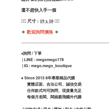
還不趕快入手一個
❤️‍🔥 尺寸 :
19 x 10
❤️‍🔥
🔅
歡迎詢問價格
🔅
♦️
詢問 / 下單
| LINE : megomego178
| IG : mego.mego_boutique
♠️
Since 2015 8年專業精品代購
實體店面、合法公司、誠信交易
任何款式均可詢問、現貨量充足
每個月老闆、闆娘親飛國外代購