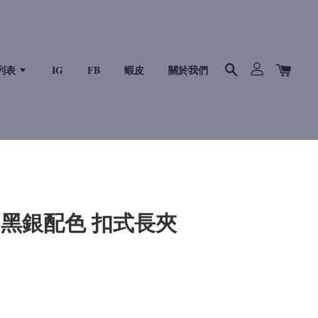
列表
IG
FB
蝦皮
關於我們
co 黑銀配色 扣式長夾