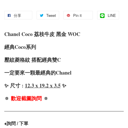
分享
Tweet
Pin it
LINE
Chanel Coco 荔枝牛皮 黑金 WOC
經典Coco系列
壓紋菱格紋 搭配經典雙C
一定要來一顆最經典的Chanel
✨ 尺寸 :
12.3 x 19.2 x 3.5
✨
🔅
歡迎截圖詢問
🔅
♦️
詢問 / 下單