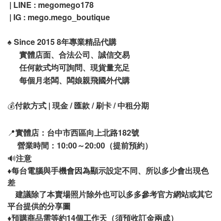
| LINE : megomego178
| IG :
mego.mego_boutique
♠️
Since 2015 8年專業精品代購
實體店面、合法公司、誠信交易
任何款式均可詢問、現貨量充足
每個月老闆、闆娘親飛國外代購
💰
付款方式 | 現金 / 匯款 / 刷卡 / 中租分期
📍
實體店：台中市西區向上北路182號
營業時間：10:00～20:00（提前預約）
🔊
注意
♦️
每台電腦與手機會因為顯示設定不同、所以多少會出現色
差
建議除了本賣場照片除外也可以多多參考官方網站或其它
平台提供的分享圖
14
♦️
預購商品需等約
個工作天（須預收訂金兩成）