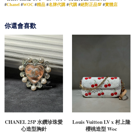
#
Chanel
#
WOC
#
精品
#
名牌代購
#
代購
#
絕對正品💯
#
實體店
你還會喜歡
CHANEL 25P 水鑽珍珠愛
Louis Vuitton LV x 村上隆
心造型胸針
櫻桃造型 Woc