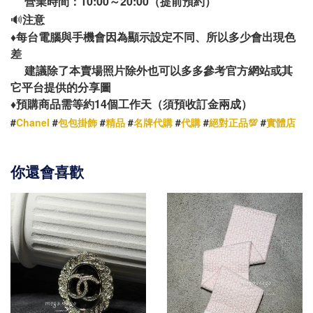
營業時間：10:00～20:00（提前預約）
🔊
注意
♦️
每台電腦與手機會因為顯示設定不同、所以多少會出現色
差
建議除了本賣場照片除外也可以多多參考官方網站或其
它平台提供的分享圖
14
♦️
預購商品需等約
個工作天（須預收訂金兩成）
#
Chanel
#
包包掛飾
#
精品
#
名牌代購
#
代購
#
絕對正品💯
#
實體店
你還會喜歡