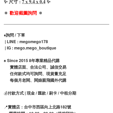
✨ 尺寸 :
7 x 9.4 x 0.4
✨
🔅
歡迎截圖詢問
🔅
♦️
詢問 / 下單
| LINE : megomego178
| IG : mego.mego_boutique
♠️
Since 2015 8年專業精品代購
實體店面、合法公司、誠信交易
任何款式均可詢問、現貨量充足
每個月老闆、闆娘親飛國外代購
💰
付款方式 | 現金 / 匯款 / 刷卡 / 中租分期
📍
實體店：台中市西區向上北路182號