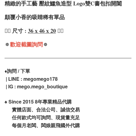
精緻的手工藝 壓紋鱷魚造型 Logo雙C書包扣開闔
顛覆小香的吸睛稀有單品
❤️‍🔥 尺寸 :
36 x 46 x 20
❤️‍🔥
🔅
歡迎截圖詢問
🔅
♦️
詢問 / 下單
| LINE : megomego178
| IG : mego.mego_boutique
♠️
Since 2015 8年專業精品代購
實體店面、合法公司、誠信交易
任何款式均可詢問、現貨量充足
每個月老闆、闆娘親飛國外代購