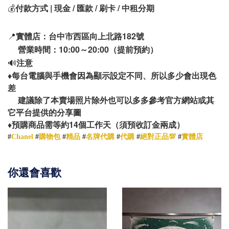
💰
付款方式 | 現金 / 匯款 / 刷卡 / 中租分期
📍
實體店：台中市西區向上北路182號
營業時間：10:00～20:00（提前預約）
🔊
注意
♦️
每台電腦與手機會因為顯示設定不同、所以多少會出現色
差
建議除了本賣場照片除外也可以多多參考官方網站或其
它平台提供的分享圖
14
♦️
預購商品需等約
個工作天（須預收訂金兩成）
#
Chanel
#
購物包
#
精品
#
名牌代購
#
代購
#
絕對正品💯
#
實體店
你還會喜歡