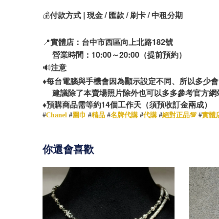
💰
付款方式 | 現金 / 匯款 / 刷卡 / 中租分期
📍
實體店：台中市西區向上北路182號
營業時間：10:00～20:00（提前預約）
🔊
注意
♦️
每台電腦與手機會因為顯示設定不同、所以多少會
建議除了本賣場照片除外也可以多多參考官方網
14
♦️
預購商品需等約
個工作天（須預收訂金兩成）
#
Chanel
#
圍巾
#
精品
#
名牌代購
#
代購
#
絕對正品💯
#
實體
你還會喜歡