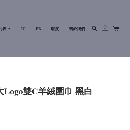
列表
IG
FB
蝦皮
關於我們
P 大Logo雙C羊絨圍巾 黑白