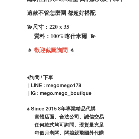
這款不管怎麼圍 都超好搭配
💫尺寸：220 x 35
質料：100%喀什米爾 💫
🔅
歡迎截圖詢問
🔅
♦️
詢問 / 下單
| LINE : megomego178
| IG : mego.mego_boutique
♠️
Since 2015 8年專業精品代購
實體店面、合法公司、誠信交易
任何款式均可詢問、現貨量充足
每個月老闆、闆娘親飛國外代購