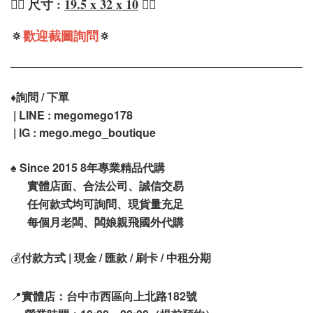
❤️‍🔥 尺寸 :
19.5 x 32 x 10
❤️‍🔥
🔅
歡迎截圖詢問
🔅
♦️
詢問 / 下單
| LINE : megomego178
| IG : mego.mego_boutique
♠️
Since 2015 8年專業精品代購
實體店面、合法公司、誠信交易
任何款式均可詢問、現貨量充足
每個月老闆、闆娘親飛國外代購
💰
付款方式 | 現金 / 匯款 / 刷卡 / 中租分期
📍
實體店：台中市西區向上北路182號