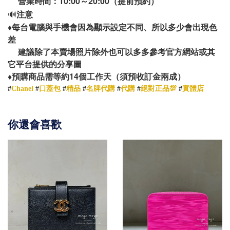
營業時間：10:00～20:00（提前預約）
🔊
注意
♦️
每台電腦與手機會因為顯示設定不同、所以多少會出現色
差
建議除了本賣場照片除外也可以多多參考官方網站或其
它平台提供的分享圖
14
♦️
預購商品需等約
個工作天（須預收訂金兩成）
#
Chanel
#
口蓋包
#
精品
#
名牌代購
#
代購
#
絕對正品💯
#
實體店
你還會喜歡