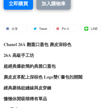
立即購買
加入購物車
分享
Tweet
Pin it
LINE
Chanel 26A 翻蓋口蓋包 麂皮深棕色
26A 高級手工坊
超經典爆款簡約典雅口蓋包
麂皮皮革配上深棕色 Logo雙C書包扣開闔
經典菱格紋縫線與皮穿鍊
慵懶休閒吸睛稀有單品