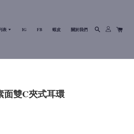
列表
IG
FB
蝦皮
關於我們
P 素面雙C夾式耳環