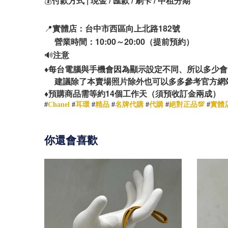
💰
付款方式 | 現金 / 匯款 / 刷卡 / 中租分期
📍
實體店：台中市西區向上北路182號
營業時間：10:00～20:00（提前預約）
🔊
注意
♦️
每台電腦與手機會因為顯示設定不同、所以多少會
建議除了本賣場照片除外也可以多多參考官方網
14
♦️
預購商品需等約
個工作天（須預收訂金兩成）
#
Chanel
#
耳環
#
精品
#
名牌代購
#
代購
#
絕對正品💯
#
實體
你還會喜歡