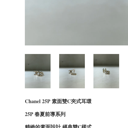
Chanel 25P 素面雙C夾式耳環
25P 春夏前導系列
精緻的素面設計 經典雙C樣式