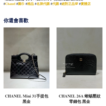
#
Chanel
#
圍巾
#
精品
#
名牌代購
#
代購
#
絕對正品💯
#
實體店
你還會喜歡
CHANEL Mini 31手提包
CHANEL 26A 蜥蜴壓紋
黑金
零錢包 黑金