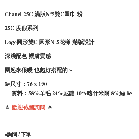
Chanel 25C 滿版N°5
雙C圍巾 粉
25C 度假系列
Logo圓形雙C
圓形
N°5花樣 滿版設計
深淺配色 親膚質感
圍起來很暖 也超好搭配的～
💫尺寸：76 x 190
質料：58%羊毛 24%尼龍 10%喀什米爾 8%絲 💫
🔅
歡迎截圖詢問
🔅
♦️
詢問 / 下單