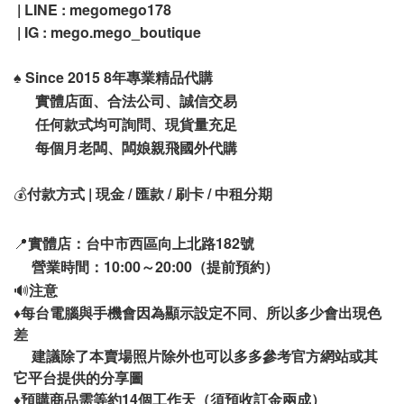
| LINE : megomego178
| IG : mego.mego_boutique
♠️
Since 2015 8年專業精品代購
實體店面、合法公司、誠信交易
任何款式均可詢問、現貨量充足
每個月老闆、闆娘親飛國外代購
💰
付款方式 | 現金 / 匯款 / 刷卡 / 中租分期
📍
實體店：台中市西區向上北路182號
營業時間：10:00～20:00（提前預約）
🔊
注意
♦️
每台電腦與手機會因為顯示設定不同、所以多少會出現色
差
建議除了本賣場照片除外也可以多多參考官方網站或其
它平台提供的分享圖
14
♦️
預購商品需等約
個工作天（須預收訂金兩成）