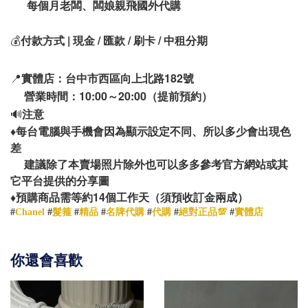
每個月老闆、闆娘親飛國外代購
💰
付款方式 | 現金 / 匯款 / 刷卡 / 中租分期
📍
實體店：台中市西區向上北路182號
營業時間：10:00～20:00（提前預約）
🔊
注意
♦️
每台電腦與手機會因為顯示設定不同、所以多少會出現色
差
建議除了本賣場照片除外也可以多多參考官方網站或其
它平台提供的分享圖
14
♦️
預購商品需等約
個工作天（須預收訂金兩成）
#
Chanel
#
髮箍
#
精品
#
名牌代購
#
代購
#
絕對正品💯
#
實體店
你還會喜歡