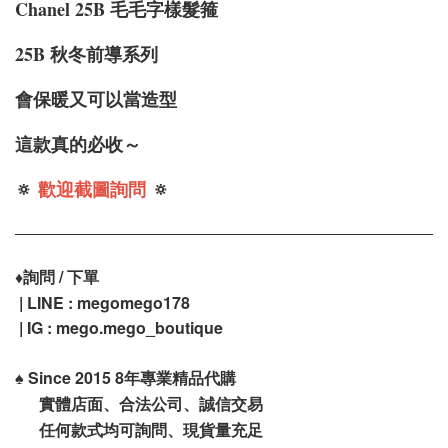
Chanel 25B 毛毛字樣髮箍
25B 秋冬前導系列
會保暖又可以當造型
這款真的必收～
🔅
歡迎截圖詢問
🔅
♦️
詢問 / 下單
| LINE : megomego178
| IG : mego.mego_boutique
♠️
Since 2015 8年專業精品代購
實體店面、合法公司、誠信交易
任何款式均可詢問、現貨量充足