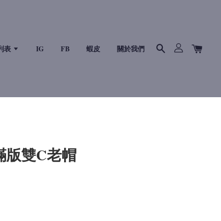
列表
IG
FB
蝦皮
關於我們
S 滿版雙C老帽