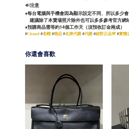
🔊
注意
♦️
每台電腦與手機會因為顯示設定不同、所以多少會
建議除了本賣場照片除外也可以多多參考官方網
14
♦️
預購商品需等約
個工作天（須預收訂金兩成）
#
Chanel
#
老帽
#
精品
#
名牌代購
#
代購
#
絕對正品💯
#
實體
你還會喜歡