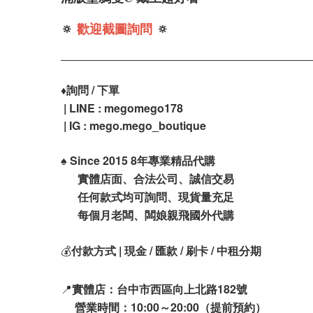
🔅
歡迎截圖詢問
🔅
♦️
詢問 / 下單
| LINE : megomego178
| IG : mego.mego_boutique
♠️
Since 2015 8年專業精品代購
實體店面、合法公司、誠信交易
任何款式均可詢問、現貨量充足
每個月老闆、闆娘親飛國外代購
💰
付款方式 | 現金 / 匯款 / 刷卡 / 中租分期
📍
實體店：台中市西區向上北路182號
營業時間：10:00～20:00（提前預約）