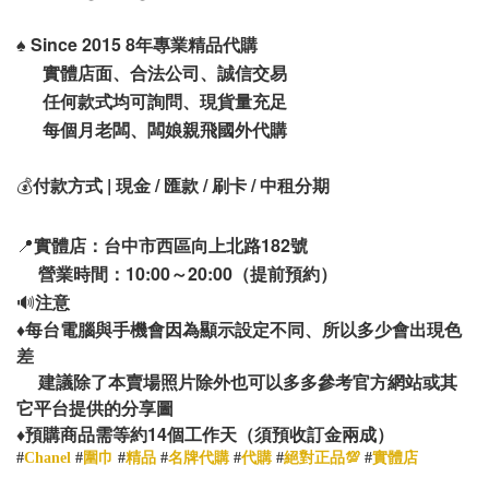
♠️
Since 2015 8年專業精品代購
實體店面、合法公司、誠信交易
任何款式均可詢問、現貨量充足
每個月老闆、闆娘親飛國外代購
💰
付款方式 | 現金 / 匯款 / 刷卡 / 中租分期
📍
實體店：台中市西區向上北路182號
營業時間：10:00～20:00（提前預約）
🔊
注意
♦️
每台電腦與手機會因為顯示設定不同、所以多少會出現色
差
建議除了本賣場照片除外也可以多多參考官方網站或其
它平台提供的分享圖
14
♦️
預購商品需等約
個工作天（須預收訂金兩成）
#
Chanel
#
圍巾
#
精品
#
名牌代購
#
代購
#
絕對正品💯
#
實體店