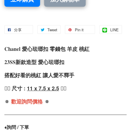
分享
Tweet
Pin it
LINE
Chanel 愛心珐瑯扣 零錢包 羊皮 桃紅
23SS新款造型 愛心珐瑯扣
搭配好看的桃紅 讓人愛不釋手
❤️‍🔥
尺寸 :
11 x 7.5 x 2.5
❤️‍🔥
🔅
歡迎詢問價格
🔅
♦️
詢問 / 下單