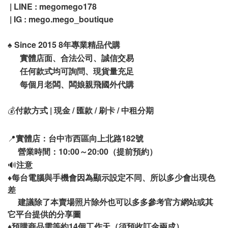
| LINE : megomego178
| IG : mego.mego_boutique
♠️
Since 2015 8年專業精品代購
實體店面、合法公司、誠信交易
任何款式均可詢問、現貨量充足
每個月老闆、闆娘親飛國外代購
💰
付款方式 | 現金 / 匯款 / 刷卡 / 中租分期
📍
實體店：台中市西區向上北路182號
營業時間：10:00～20:00（提前預約）
🔊
注意
♦️
每台電腦與手機會因為顯示設定不同、所以多少會出現色
差
建議除了本賣場照片除外也可以多多參考官方網站或其
它平台提供的分享圖
14
♦️
預購商品需等約
個工作天（須預收訂金兩成）