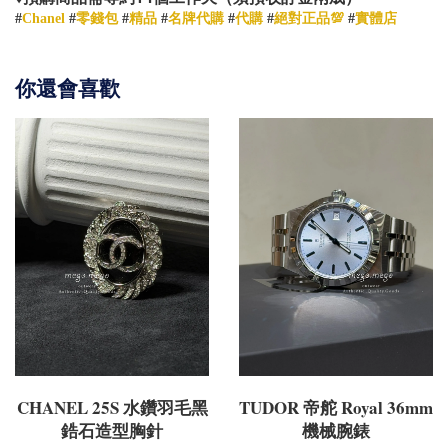
#
Chanel
#
零錢包
#
精品
#
名牌代購
#
代購
#
絕對正品💯
#
實體店
你還會喜歡
CHANEL 25S 水鑽羽毛黑
TUDOR 帝舵 Royal 36mm
鋯石造型胸針
機械腕錶