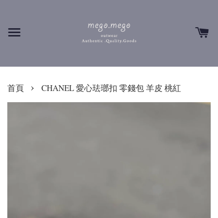
›
首頁
CHANEL 愛心珐瑯扣 零錢包 羊皮 桃紅