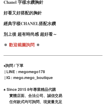
Chanel 字樣水鑽胸針
好看又好搭配的胸針
經典字樣CHANEL搭配水鑽
別上後 超有時尚感 超好看～
🔅
歡迎截圖詢問
🔅
♦️
詢問 / 下單
| LINE : megomego178
| IG : mego.mego_boutique
♠️
Since 2015 8年專業精品代購
實體店面、合法公司、誠信交易
任何款式均可詢問、現貨量充足