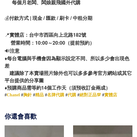
每個月老闆、闆娘親飛國外代購
💰
付款方式 | 現金 / 匯款 / 刷卡 / 中租分期
📍
實體店：台中市西區向上北路182號
營業時間：10:00～20:00（提前預約）
🔊
注意
♦️
每台電腦與手機會因為顯示設定不同、所以多少會出現色
差
建議除了本賣場照片除外也可以多多參考官方網站或其它
平台提供的分享圖
14
♦️
預購商品需等約
個工作天（須預收訂金兩成）
#
Chanel
#
胸針
#
精品
#
名牌代購
#
代購
#
絕對正品💯
#
實體店
你還會喜歡