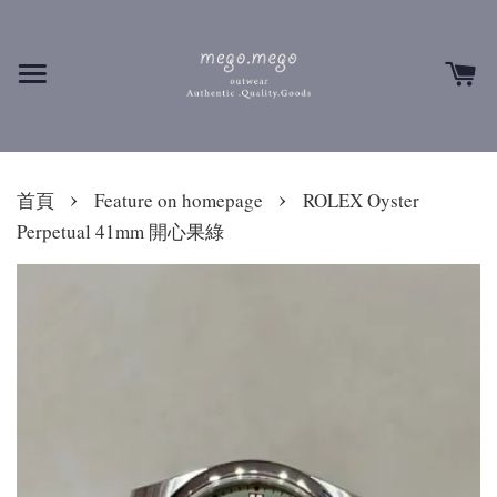
›
›
首頁
Feature on homepage
ROLEX Oyster
Perpetual 41mm 開心果綠