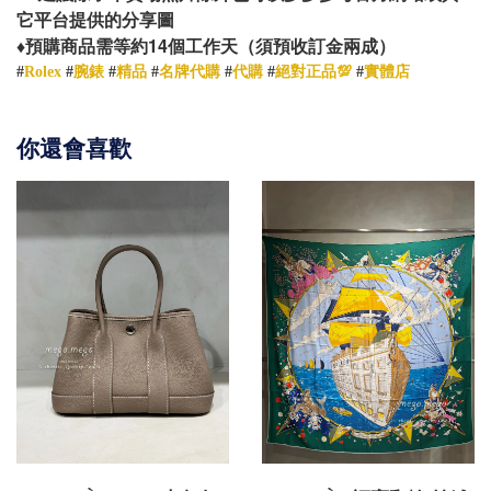
它平台提供的分享圖
14
♦️
預購商品需等約
個工作天（須預收訂金兩成）
#
Rolex
#
腕錶
#
精品
#
名牌代購
#
代購
#
絕對正品💯
#
實體店
你還會喜歡