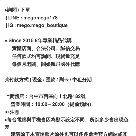
♦️
詢問 / 下單
| LINE : megomego178
| IG : mego.mego_boutique
♠️
Since 2015 8年專業精品代購
實體店面、合法公司、誠信交易
任何款式均可詢問、現貨量充足
每個月老闆、闆娘親飛國外代購
💰
付款方式 | 現金 / 匯款 / 刷卡 / 中租分期
📍
實體店：台中市西區向上北路182號
營業時間：10:00～20:00（提前預約）
🔊
注意
♦️
每台電腦與手機會因為顯示設定不同、所以多少會出現色
差
建議除了本賣場照片除外也可以多多參考官方網站或其