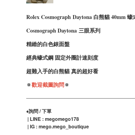
Rolex
Cosmograph
Daytona 白熊貓 40mm 
Cosmograph Daytona
三眼系列
精緻的白色錶面盤
經典蠔式鋼 固定外圈計速刻度
超難入手的白熊貓 真的超好看
🔅
歡迎截圖詢問
🔅
♦️
詢問 / 下單
| LINE : megomego178
| IG : mego.mego_boutique