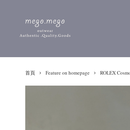
›
›
首頁
Feature on homepage
ROLEX Cosm