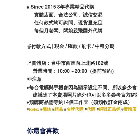
♠️
Since 2015 8年專業精品代購
實體店面、合法公司、誠信交易
任何款式均可詢問、現貨量充足
每個月老闆、闆娘親飛國外代購
💰
付款方式 | 現金 / 匯款 / 刷卡 / 中租分期
📍
實體店：台中市西區向上北路182號
營業時間：10:00～20:00（提前預約）
🔊
注意
♦️
每台電腦與手機會因為顯示設定不同、所以多少會
建議除了本賣場照片除外也可以多多參考官方網
14
♦️
預購商品需等約
個工作天（須預收訂金兩成）
#
Rolex
#
腕錶
#
精品
#
名牌代購
#
代購
#
絕對正品💯
#
實體店
你還會喜歡