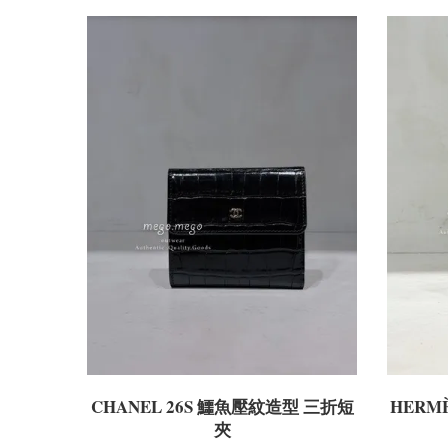
CHANEL 26S 鱷魚壓紋造型 三折短
HERM
夾