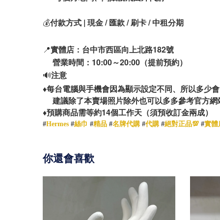
💰
付款方式 | 現金 / 匯款 / 刷卡 / 中租分期
📍
實體店：台中市西區向上北路182號
營業時間：10:00～20:00（提前預約）
🔊
注意
♦️
每台電腦與手機會因為顯示設定不同、所以多少會
建議除了本賣場照片除外也可以多多參考官方網
14
♦️
預購商品需等約
個工作天（須預收訂金兩成）
#
Hermes
#
絲巾
#
精品
#
名牌代購
#
代購
#
絕對正品💯
#
實體
你還會喜歡