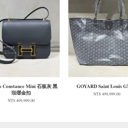
s Constance Mini 石板灰 黑
GOYARD Saint Louis 
琺瑯金扣
NT$ 499,999.00
NT$ 499,999.00