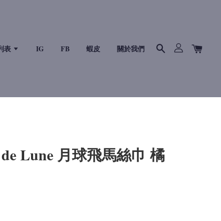
列表
IG
FB
蝦皮
關於我們
r de Lune 月球飛馬絲巾 橘