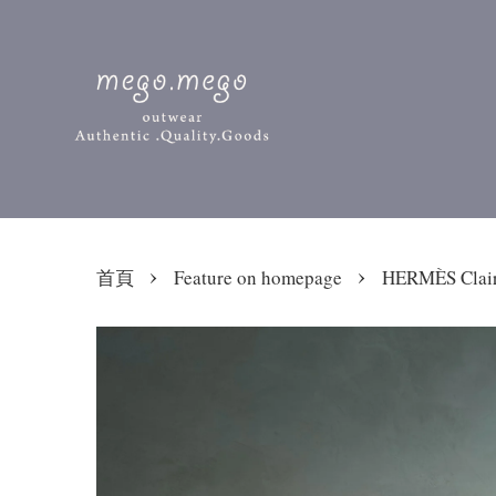
›
›
首頁
Feature on homepage
HERMÈS Cla