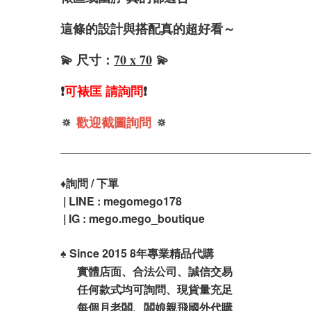
這條的設計與搭配真的超好看～
💫 尺寸：
70 x 70
💫
❗️
可裱匡 請詢問
❗️
🔅
歡迎截圖詢問
🔅
♦️
詢問 / 下單
| LINE : megomego178
| IG : mego.mego_boutique
♠️
Since 2015 8年專業精品代購
實體店面、合法公司、誠信交易
任何款式均可詢問、現貨量充足
每個月老闆、闆娘親飛國外代購