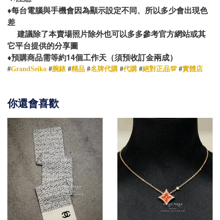
♦️
每台電腦與手機會因為顯示設定不同、所以多少會出現色
差
建議除了本賣場照片除外也可以多多參考官方網站或其
它平台提供的分享圖
14
♦️
預購商品需等約
個工作天（須預收訂金兩成）
#
GrandSeiko
#
腕錶
#
精品
#
名牌代購
#
代購
#
絕對正品💯
#
實體店
你還會喜歡