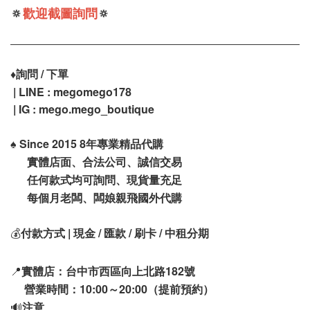
🔅
歡迎截圖詢問
🔅
♦️
詢問 / 下單
| LINE : megomego178
| IG : mego.mego_boutique
♠️
Since 2015 8年專業精品代購
實體店面、合法公司、誠信交易
任何款式均可詢問、現貨量充足
每個月老闆、闆娘親飛國外代購
💰
付款方式 | 現金 / 匯款 / 刷卡 / 中租分期
📍
實體店：台中市西區向上北路182號
營業時間：10:00～20:00（提前預約）
🔊
注意