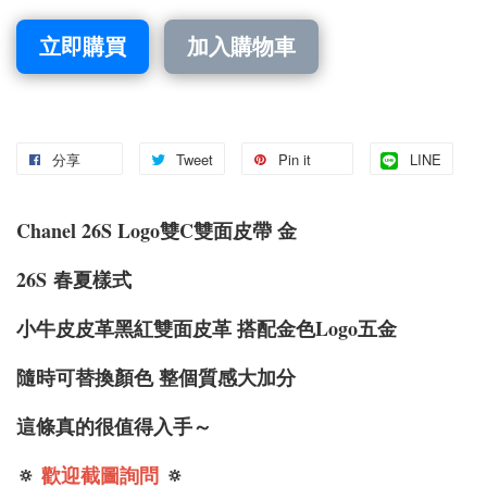
立即購買
加入購物車
分享
Tweet
Pin it
LINE
Chanel 26S Logo雙C雙面皮帶 金
26S
春夏樣式
小牛皮皮革黑紅雙面皮革 搭配金色Logo五金
隨時可替換顏色 整個質感大加分
這條真的很值得入手～
🔅
歡迎截圖詢問
🔅