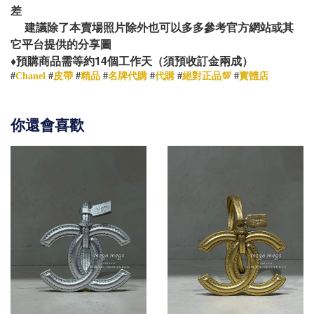
差
建議除了本賣場照片除外也可以多多參考官方網站或其
它平台提供的分享圖
14
♦️
預購商品需等約
個工作天（須預收訂金兩成）
#
Chanel
#
皮帶
#
精品
#
名牌代購
#
代購
#
絕對正品💯
#
實體店
你還會喜歡