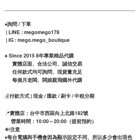
♦️
詢問 / 下單
| LINE : megomego178
| IG : mego.mego_boutique
♠️
Since 2015 8年專業精品代購
實體店面、合法公司、誠信交易
任何款式均可詢問、現貨量充足
每個月老闆、闆娘親飛國外代購
💰
付款方式 | 現金 / 匯款 / 刷卡 / 中租分期
📍
實體店：台中市西區向上北路182號
營業時間：10:00～20:00（提前預約）
🔊
注意
♦️
每台電腦與手機會因為顯示設定不同、所以多少會出現色